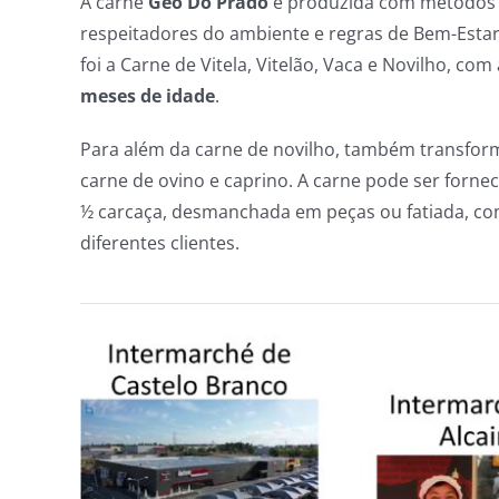
A carne
Geo Do Prado
é produzida com métodos
respeitadores do ambiente e regras de Bem-Estar
foi a Carne de Vitela, Vitelão, Vaca e Novilho, co
meses de idade
.
Para além da carne de novilho, também transfo
carne de ovino e caprino. A carne pode ser fornec
½ carcaça, desmanchada em peças ou fatiada, con
diferentes clientes.